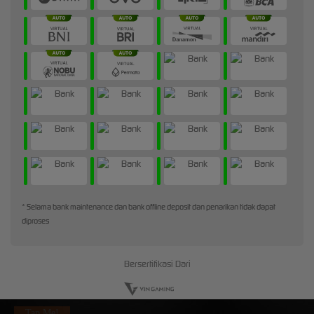
* Selama bank maintenance dan bank offline deposit dan penarikan tidak dapat
diproses
Bersertifikasi Dari
Tap Me!