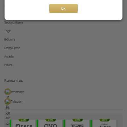
Live Casino
OK
Olahraga
Sabung Ayam
Togel
E-Sports
Crash Game
Arcade
Poker
Komunitas
Whatsapp
Telegram