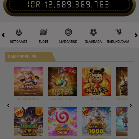
IDR
12,689,369,763
HOT GAMES
SLOTS
LIVE CASINO
OLAHRAGA
SABUNG AYAM
GAME POPULER
GATES OF OLYMPUS POP
TREASURES OF AZTEC
NEZHA 2