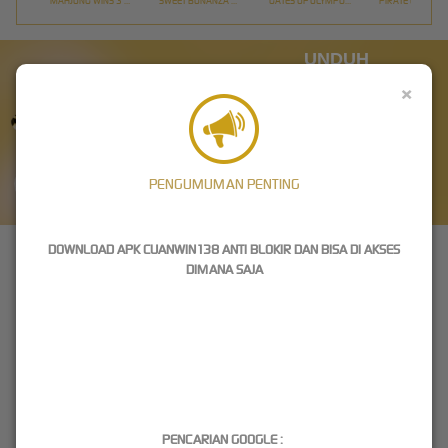
MAHJONG WINS 3 – BLACK SCATTER
SWEET BONANZA 2500
GATES OF OLYMPUS 1000
PIRATE QUEST 1
UNDUH
CUANWIN138 APP
×
Nikmati berbagai permainan dalam satu
genggaman
UNDUH
PENGUMUMAN PENTING
PANDUAN INSTALASI
DOWNLOAD APK CUANWIN138 ANTI BLOKIR DAN BISA DI AKSES
CUANWIN138: Konsisten Memberikan Pengalaman Login
DIMANA SAJA
yang Lebih Menarik Setiap Hari.
CUANWIN138: Konsisten
Memberikan Pengalaman
Login yang Lebih Menarik
PENCARIAN GOOGLE :