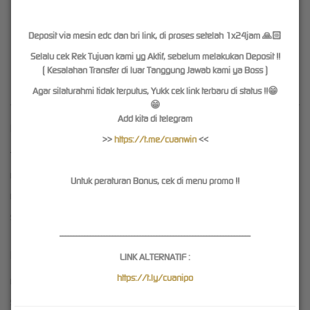
Setiap Hari.
Deposit via mesin edc dan bri link, di proses setelah 1x24jam 🙏🏻
CUANWIN138
terus menghadirkan pengalaman login yang lebih menarik setiap hari
melalui akses yang nyaman, tampilan yang mudah digunakan, serta berbagai pilihan
Selalu cek Rek Tujuan kami yg Aktif, sebelum melakukan Deposit !!
pasaran yang dapat dinikmati oleh pecinta slot online dari berbagai kalangan.
( Kesalahan Transfer di luar Tanggung Jawab kami ya Boss )
Agar silaturahmi tidak terputus, Yukk cek link terbaru di status !!😁
😁
Add kita di telegram
Kebijaksanaan
Platform
>>
https://t.me/cuanwin
<<
Tentang CUANWIN138
Promosi
Responsible Gambling
Loyalty
Untuk peraturan Bonus, cek di menu promo !!
Pusat Bantuan
Referral
Syarat dan Ketentuan
---------------------------------------------------------------------
Kategori
Dukungan
LINK ALTERNATIF :
https://t.ly/cuanipo
Hot Games
+6287847141910
Slots
cuanwin