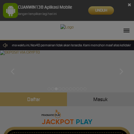
×
CUANWIN138 Aplikasi Mobile
UNDUH
Jangan tampilkan lagi hari ini
. Selama waktu ini, Nex4D permainan tidak akan tersedia. Kami memohon maaf atas ketidaknya
Daftar
Masuk
JACKPOT
PLAY